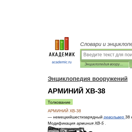
Словари и энциклоп
academic.ru
Энциклопедия вооружений
Энциклопедия вооружений
АРМИНИЙ ХВ-38
Толкование
АРМИНИЙ
ХВ
-
38
—
немецкийшестизарядный
револьвер
38
Модификация
арминия
ХВ
-
5
.