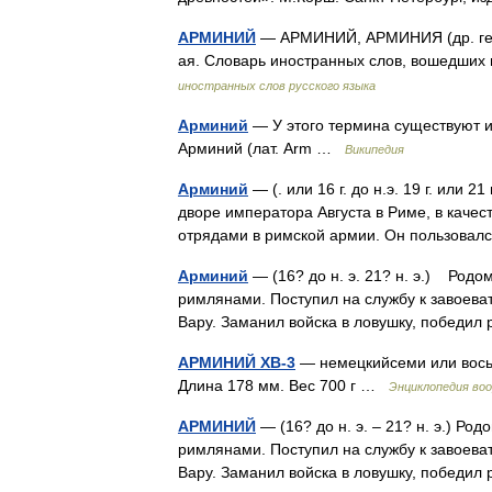
АРМИНИЙ
— АРМИНИЙ, АРМИНИЯ (др. герм
ая. Словарь иностранных слов, вошедших 
иностранных слов русского языка
Арминий
— У этого термина существуют и
Арминий (лат. Arm …
Википедия
Арминий
— (. или 16 г. до н.э. 19 г. или 
дворе императора Августа в Риме, в каче
отрядами в римской армии. Он пользова
Арминий
— (16? до н. э. 21? н. э.) Родо
римлянами. Поступил на службу к завоева
Вару. Заманил войска в ловушку, победи
АРМИНИЙ ХВ-3
— немецкийсеми или вось
Длина 178 мм. Вес 700 г …
Энциклопедия во
АРМИНИЙ
— (16? до н. э. – 21? н. э.) Ро
римлянами. Поступил на службу к завоева
Вару. Заманил войска в ловушку, победил