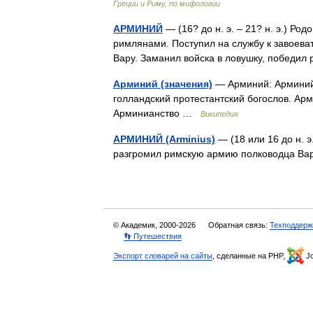
Греции и Риму, по мифологии
АРМИНИЙ
— (16? до н. э. – 21? н. э.) Ро
римлянами. Поступил на службу к завоева
Вару. Заманил войска в ловушку, победил
Арминий (значения)
— Арминий: Арминий
голландский протестантский богослов. Ар
Арминианство …
Википедия
АРМИНИЙ (Arminius)
— (18 или 16 до н. э.
разгромил римскую армию полководца Ва
© Академик, 2000-2026
Обратная связь:
Техподдерж
👣 Путешествия
Экспорт словарей на сайты
, сделанные на PHP,
Jo