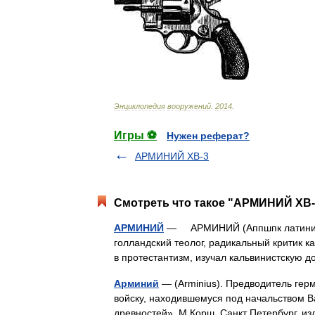
Энциклопедия
вооружений
.
2014
.
Игры ⚽
Нужен реферат?
АРМИНИЙ ХВ-3
Смотреть что такое "АРМИНИЙ ХВ-3
АРМИНИЙ
— АРМИНИЙ (Аппшпк латиниз. 
голландский теолог, радикальный критик 
в протестантизм, изучал кальвинистскую
Арминий
— (Arminius). Предводитель гер
войску, находившемуся под начальством Ва
древностей». М.Корш. Санкт Петербург, 