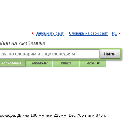
Запомнить сайт
Словарь на свой сайт
RU
едии на Академике
Найти!
Толкования
Переводы
Книги
Игры ⚽
калибра
.
Длина
180
мм
или
225мм
.
Вес
765
г
или
875
г
.