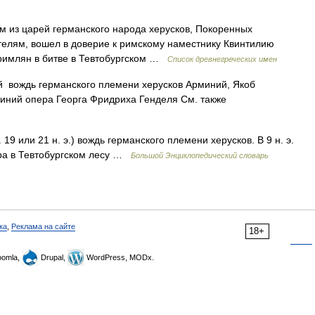
дом из царей германского народа херусков, Покоренных
телям, вошел в доверие к римскому наместнику Квинтилию
 римлян в битве в Тевтобургском …
Список древнегреческих имен
 вождь германского племени херусков Арминий, Якоб
миний опера Георга Фридриха Генделя См. также
 19 или 21 н. э.) вождь германского племени херусков. В 9 н. э.
ра в Тевтобургском лесу …
Большой Энциклопедический словарь
ка
,
Реклама на сайте
18+
omla,
Drupal,
WordPress, MODx.