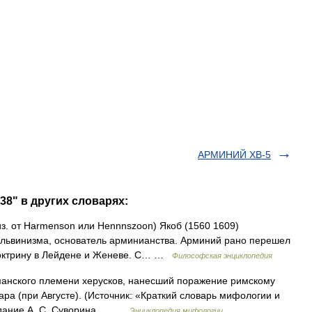
АРМИНИЙ ХВ-5
8" в других словарях:
от Harmenson или Hennnszoon) Якоб (1560 1609)
кальвинизма, основатель арминианства. Арминий рано перешел
 доктрину в Лейдене и Женеве. С… …
Философская энциклопедия
манского племени херусков, нанесший поражение римскому
ра (при Августе). (Источник: «Краткий словарь мифологии и
издание А. С. Суворина,… …
Энциклопедия мифологии