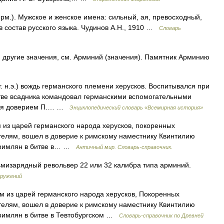
.). Мужское и женское имена: сильный, ая, превосходный,
в состав русского языка. Чудинов А.Н., 1910 …
Словарь
 другие значения, см. Арминий (значения). Памятник Арминию
21 г. н.э.) вождь германского племени херусков. Воспитывался при
стве всадника командовал германскими вспомогательными
лся доверием П.… …
Энциклопедический словарь «Всемирная история»
м из царей германского народа херусков, покоренных
телям, вошел в доверие к римскому наместнику Квинтилию
л римлян в битве в… …
Античный мир. Словарь-справочник.
мизарядный револьвер 22 или 32 калибра типа арминий.
оружений
дом из царей германского народа херусков, Покоренных
телям, вошел в доверие к римскому наместнику Квинтилию
 римлян в битве в Тевтобургском …
Cловарь-справочник по Древней